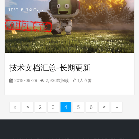
技术文档汇总-长期更新
2019-09-29
2,936次阅读
1人点赞
«
2
3
4
5
6
»
<
>