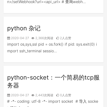
n>/setWebhook?url=<api_url> # 查询webh…
python 杂记
2020-04-27
2,366次阅读
2人点赞
import os,sys,ssl pid = os.fork() if pid: sys.exit(0) i
mport ssh_terminal sessio…
python-socket：一个简易的tcp服
务器
2020-04-27
2,443次阅读
0人点赞
# -*- coding: utf-8 -*- import socket # 导入 socke